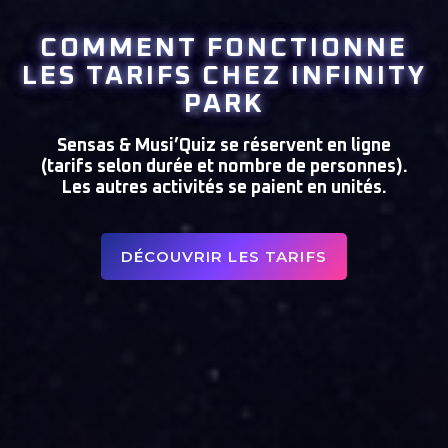
COMMENT FONCTIONNE
LES TARIFS CHEZ INFINITY
PARK
Sensas & Musi’Quiz se réservent en ligne
(tarifs selon durée et nombre de personnes).
Les autres activités se paient en unités.
DÉCOUVRIR LES TARIFS